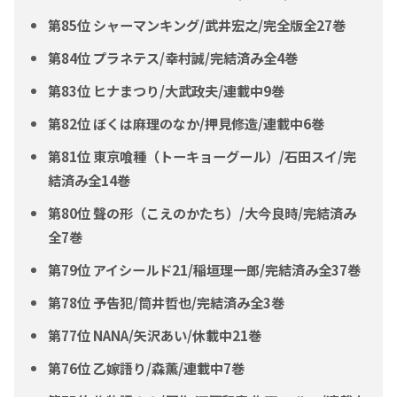
第85位 シャーマンキング/武井宏之/完全版全27巻
第84位 プラネテス/幸村誠/完結済み全4巻
第83位 ヒナまつり/大武政夫/連載中9巻
第82位 ぼくは麻理のなか/押見修造/連載中6巻
第81位 東京喰種（トーキョーグール）/石田スイ/完
結済み全14巻
第80位 聲の形（こえのかたち）/大今良時/完結済み
全7巻
第79位 アイシールド21/稲垣理一郎/完結済み全37巻
第78位 予告犯/筒井哲也/完結済み全3巻
第77位 NANA/矢沢あい/休載中21巻
第76位 乙嫁語り/森薫/連載中7巻