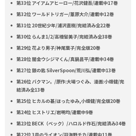
第33位 アイアムアヒーロー/花沢健吾/連載中17巻
第32位 ワールドトリガー/葦原大介/連載中12巻
第31位 20世紀少年/浦沢直樹/完結済み全22巻
第30位 らんま1/2/高橋留美子/完結済み全38巻
第29位 花より男子/神尾葉子/完全版20巻
第28位 闇金ウシジマくん/真鍋昌平/連載中34巻
第27位 銀の匙 SilverSpoon/荒川弘/連載中13巻
第26位 バクマン。/原作:大場つぐみ、漫画:小畑健/完
結済み全13巻
第25位 ヒカルの碁/ほったゆみ,小畑健/完全版20巻
第24位 ヒストリエ/岩明均/連載中9巻
第23位 BECK（ベック）/ハロルド作石/完結済み34巻
第22位 3月のライオン/羽海野チカ/連載中11巻