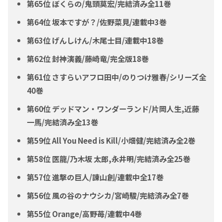
第65位 ぼくらの/鬼頭莫宏/完結済み全11巻
第64位 坂本ですが？/佐野菜見/連載中3巻
第63位 げんしけん/木尾士目/連載中18巻
第62位 封神演義/藤崎竜/完全版18巻
第61位 さすらいアフロ田中/のりつけ雅春/シリーズ全
40巻
第60位 デッドマン・ワンダーランド/片岡人生,近藤
一馬/完結済み全13巻
第59位 All You Need is Kill/小畑健/完結済み全2巻
第58位 医龍/乃木坂 太郎,永井明/完結済み全25巻
第57位 進撃の巨人/諫山創/連載中全17巻
第56位 風の谷のナウシカ/宮崎駿/完結済み全7巻
第55位 Orange/高野苺/連載中4巻