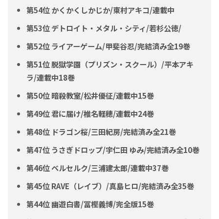
第54位 かくかくしかじか/東村アキコ/連載中
第53位 デトロイト・メタル・シティ/若杉公徳/
第52位 ライアーゲーム/甲斐谷忍/完結済み全19巻
第51位 脱獄学園（プリズン・スクール）/平本アキ
ラ/連載中18巻
第50位 暗殺教室/松井優征/連載中15巻
第49位 君に届け/椎名軽穂/連載中24巻
第48位 ドラゴン桜/三田紀房/完結済み全21巻
第47位 うさぎドロップ/宇仁田 ゆみ/完結済み全10巻
第46位 ベルセルク/三浦建太郎/連載中37巻
第45位 RAVE（レイブ）/真島ヒロ/完結済み全35巻
第44位 幽遊白書/冨樫義博/完全版15巻