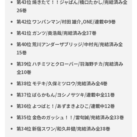
第43位 焼きたて！！ジャぱん/橋口たかし/完結済み全
26巻
第42位 ワンパンマン/村田 雄介,ONE/連載中9巻
第41位 ガンツ/奥浩哉/完結済み全37巻
第40位 荒川アンダーザブリッジ/中村光/完結済み全
15巻
第39位 ハチミツとクローバー/羽海野チカ/完結済み
全10巻
第38位 モテキ/久保ミツロウ/完結済み全4巻
第37位 ばらかもん/ヨシノサツキ/連載中全11巻
第36位 よつばと！/あずまきよひこ/連載中12巻
第35位 金色のガッシュ！！/雷句誠/完結済み全33巻
第34位 新宿スワン/和久井健/完結済み全38巻