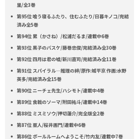
里/全3巻
第95位 喰う寝るふたり、住むふたり/日暮キノコ/完結
済み全5巻
第94位 累（かさね）/松浦だるま/連載中6巻
第93位 黒子のバスケ/藤巻忠俊/完結済み全30巻
第92位 四月は君の嘘/新川直司/完結済み全11巻
第91位 スパイラル―推理の絆/原作:城平京 作画:水野
英多/完結済み全15巻
第90位 ニーチェ先生/ハシモト/連載中4巻
第89位 食戟のソーマ/附田祐斗/連載中14巻
第88位 ミスミソウ/押切蓮介/完全版全2巻
第87位 亜人/桜井画門/連載中6巻
第86位 ボールルームへようこそ/竹内友/連載中7巻