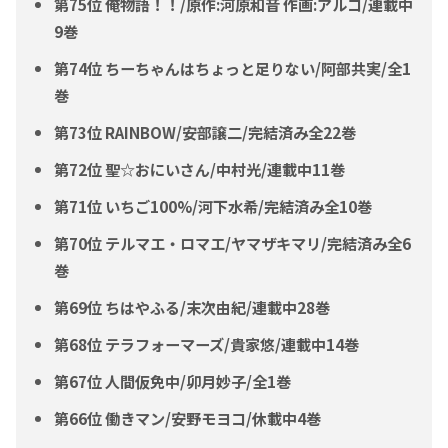
第75位 俺物語！！/原作:河原和音 作画:アルコ/連載中
9巻
第74位 ちーちゃんはちょっと足りない/阿部共実/全1
巻
第73位 RAINBOW/安部譲二/完結済み全22巻
第72位 聖☆おにいさん/中村光/連載中11巻
第71位 いちご100%/河下水希/完結済み全10巻
第70位 テルマエ・ロマエ/ヤマザキマリ/完結済み全6
巻
第69位 ちはやふる/末次由紀/連載中28巻
第68位 テラフォーマーズ/貴家悠/連載中14巻
第67位 人間仮免中/卯月妙子/全1巻
第66位 働きマン/安野モヨコ/休載中4巻