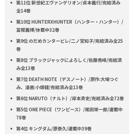
第11位 新世紀エヴァンゲリオン/貞本義行/完結済み
全14巻
第10位 HUNTERXHUNTER（ハンター・ハンター）/
冨樫義博/休載中32巻
第9位 のだめカンタービレ/二ノ宮知子/完結済み全25
巻
第8位 ブラックジャックによろしく/佐藤秀峰/完結済
み全13巻
第7位 DEATH NOTE（デスノート）/原作:大場つぐ
み、漫画:小畑健/完結済み全13巻
第6位 NARUTO（ナルト）/岸本斉史/完結済み全72巻
第5位 ONE PIECE（ワンピース）/尾田栄一郎/連載中
78巻
第4位 キングダム/原泰久/連載中39巻