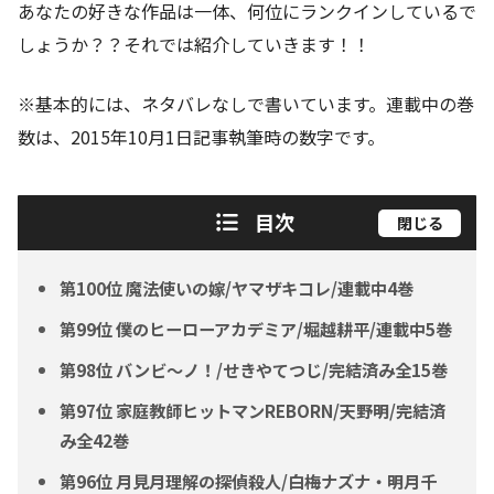
あなたの好きな作品は一体、何位にランクインしているで
しょうか？？それでは紹介していきます！！
※基本的には、ネタバレなしで書いています。連載中の巻
数は、2015年10月1日記事執筆時の数字です。
目次
閉じる
第100位 魔法使いの嫁/ヤマザキコレ/連載中4巻
第99位 僕のヒーローアカデミア/堀越耕平/連載中5巻
第98位 バンビ〜ノ！/せきやてつじ/完結済み全15巻
第97位 家庭教師ヒットマンREBORN/天野明/完結済
み全42巻
第96位 月見月理解の探偵殺人/白梅ナズナ・明月千