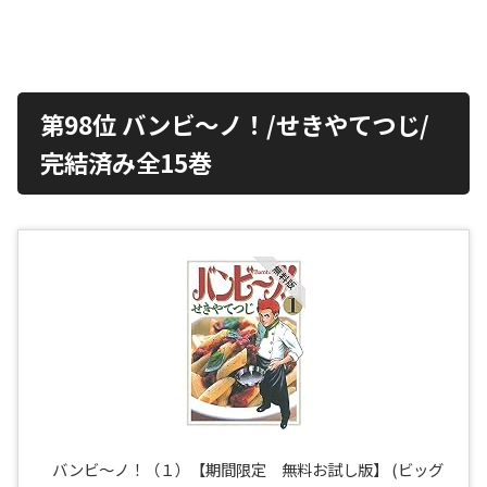
第98位 バンビ〜ノ！/せきやてつじ/
完結済み全15巻
バンビ～ノ！（１）【期間限定 無料お試し版】 (ビッグ