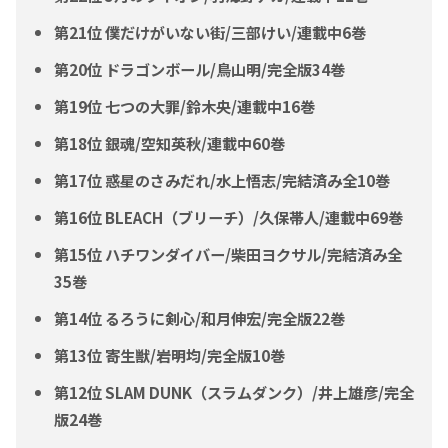
第21位 僕だけがいない街/三部けい/連載中6巻
第20位 ドラゴンボール/鳥山明/完全版34巻
第19位 七つの大罪/鈴木央/連載中16巻
第18位 銀魂/空知英秋/連載中60巻
第17位 惑星のさみだれ/水上悟志/完結済み全10巻
第16位 BLEACH（ブリーチ）/久保帯人/連載中69巻
第15位 ハチワンダイバー/柴田ヨクサル/完結済み全
35巻
第14位 るろうに剣心/和月伸宏/完全版22巻
第13位 寄生獣/岩明均/完全版10巻
第12位 SLAM DUNK（スラムダンク）/井上雄彦/完全
版24巻