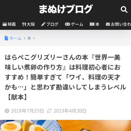
映画
大阪
ブログ
ゲーム
本
お問い合
ホーム
本
はらぺこグリズリーさんの本『世界一美
味しい煮卵の作り方』は料理初心者にお
すすめ！簡単すぎて「ワイ、料理の天才
かも…」と思わず勘違いしてしまうレベル
【献本】
2018年7月25日
2023年4月20日