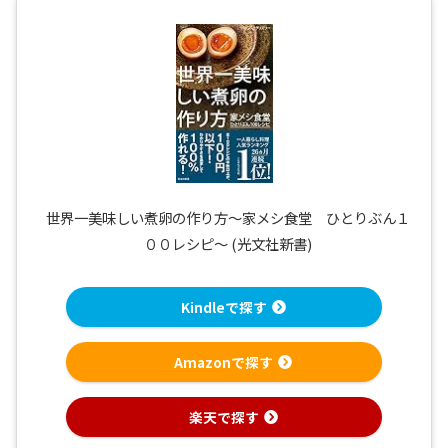
世界一美味しい煮卵の作り方～家メシ食堂 ひとりぶん１
００レシピ～ (光文社新書)
Kindleで探す
Amazonで探す
楽天で探す