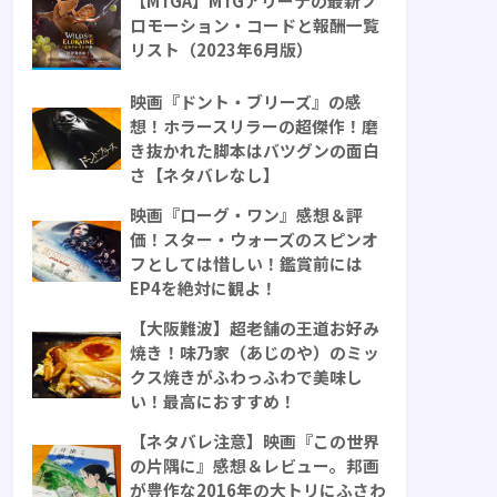
【MTGA】MTGアリーナの最新プ
ロモーション・コードと報酬一覧
リスト（2023年6月版）
映画『ドント・ブリーズ』の感
想！ホラースリラーの超傑作！磨
き抜かれた脚本はバツグンの面白
さ【ネタバレなし】
映画『ローグ・ワン』感想＆評
価！スター・ウォーズのスピンオ
フとしては惜しい！鑑賞前には
EP4を絶対に観よ！
【大阪難波】超老舗の王道お好み
焼き！味乃家（あじのや）のミッ
クス焼きがふわっふわで美味し
い！最高におすすめ！
【ネタバレ注意】映画『この世界
の片隅に』感想＆レビュー。邦画
が豊作な2016年の大トリにふさわ