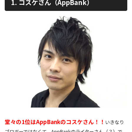
1. コスケさん（AppBank）
堂々の1位はAppBankのコスケさん！！
いきなり
ブロガーではなくて、AppBankのライターさん（？）で