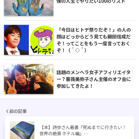
僕の人生でやりたい100のリスト
「今日はヒトデ祭りだぞ！」の人の
顔はどっからどう見ても織田信成だ
ぞ！ってことをもう一度言っておく
ぞ！（＾◇＾）
話題のメンヘラ女子アフィリエイタ
ー？薔薇美弥子さん主催のオフ会に
参加してきたよ！
前の記事
【本】詩歩さん著書『死ぬまでに行きたい！
世界の絶景 ホテル編』…