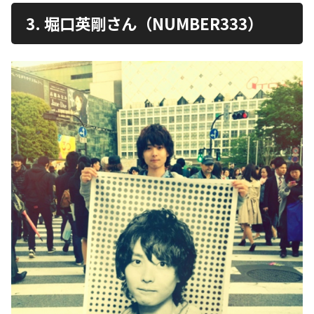
3. 堀口英剛さん（NUMBER333）