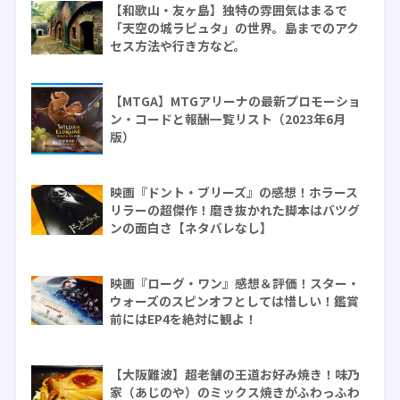
【和歌山・友ヶ島】独特の雰囲気はまるで
「天空の城ラピュタ」の世界。島までのアク
セス方法や行き方など。
【MTGA】MTGアリーナの最新プロモーショ
ン・コードと報酬一覧リスト（2023年6月
版）
映画『ドント・ブリーズ』の感想！ホラース
リラーの超傑作！磨き抜かれた脚本はバツグ
ンの面白さ【ネタバレなし】
映画『ローグ・ワン』感想＆評価！スター・
ウォーズのスピンオフとしては惜しい！鑑賞
前にはEP4を絶対に観よ！
【大阪難波】超老舗の王道お好み焼き！味乃
家（あじのや）のミックス焼きがふわっふわ